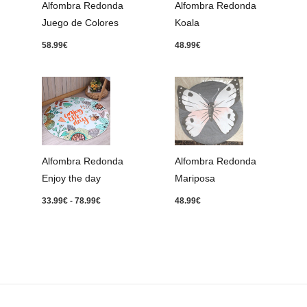
Alfombra Redonda
Alfombra Redonda
Juego de Colores
Koala
58.99
€
48.99
€
Rango
de
precios:
desde
33.99€
hasta
78.99€
Alfombra Redonda
Alfombra Redonda
Enjoy the day
Mariposa
33.99
€
-
78.99
€
48.99
€