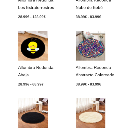
Alfombra Redonda
Alfombra Redonda
Los Extraterrestres
Nube de Bebé
28.99
€
-
128.99
€
38.99
€
-
83.99
€
Rango
Rango
de
de
precios:
precios:
desde
desde
28.99€
38.99€
hasta
hasta
68.99€
83.99€
Alfombra Redonda
Alfombra Redonda
Abeja
Abstracto Coloreado
28.99
€
-
68.99
€
38.99
€
-
83.99
€
Rango
Rango
de
de
precios:
precios:
desde
desde
28.99€
28.99€
hasta
hasta
153.99€
153.99€