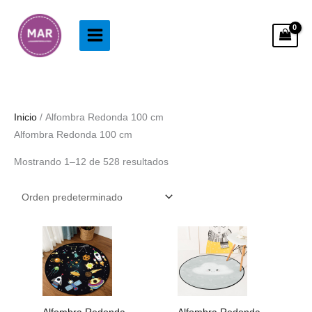
Ir
al
contenido
Inicio
/ Alfombra Redonda 100 cm
Alfombra Redonda 100 cm
Mostrando 1–12 de 528 resultados
Rango
Rango
de
de
precios:
precios:
desde
desde
28.99€
38.99€
hasta
hasta
128.99€
83.99€