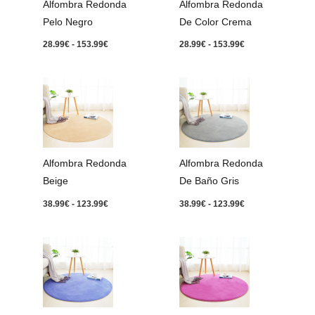
Alfombra Redonda
Alfombra Redonda
Pelo Negro
De Color Crema
28.99
€
-
153.99
€
28.99
€
-
153.99
€
Rango
Rango
de
de
precios:
precios:
desde
desde
38.99€
38.99€
hasta
hasta
123.99€
123.99€
Alfombra Redonda
Alfombra Redonda
Beige
De Baño Gris
38.99
€
-
123.99
€
38.99
€
-
123.99
€
Rango
Rango
de
de
precios:
precios:
desde
desde
38.99€
38.99€
hasta
hasta
123.99€
123.99€