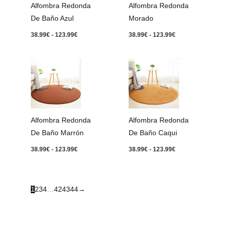
Alfombra Redonda
Alfombra Redonda
De Baño Azul
Morado
38.99
€
-
123.99
€
38.99
€
-
123.99
€
Rango
Rango
de
de
precios:
precios:
desde
desde
38.99€
38.99€
hasta
hasta
123.99€
123.99€
Alfombra Redonda
Alfombra Redonda
De Baño Marrón
De Baño Caqui
38.99
€
-
123.99
€
38.99
€
-
123.99
€
1
2
3
4
…
42
43
44
→