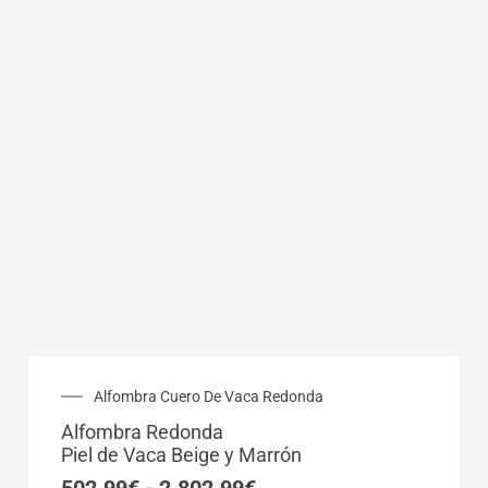
Rango
Alfombra Cuero De Vaca Redonda
de
Alfombra Redonda
precios:
Piel de Vaca Beige y Marrón
desde
502.99€