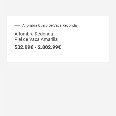
Rango
Alfombra Cuero De Vaca Redonda
de
Alfombra Redonda
precios:
Piel de Vaca Amarilla
desde
502.99€
502.99
€
-
2.802.99
€
hasta
2.802.99€