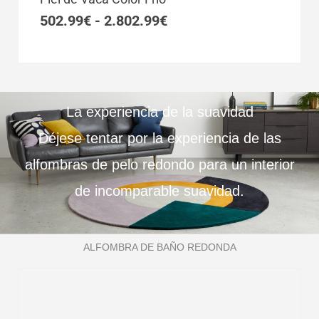
desde
502.99€
502.99
€
-
2.802.99
€
hasta
2.802.99€
La experiencia de la suavidad
Déjese tentar por la experiencia de las
alfombras de pelo redondo para un interior
de incomparable suavidad.
ALFOMBRA DE BAÑO REDONDA