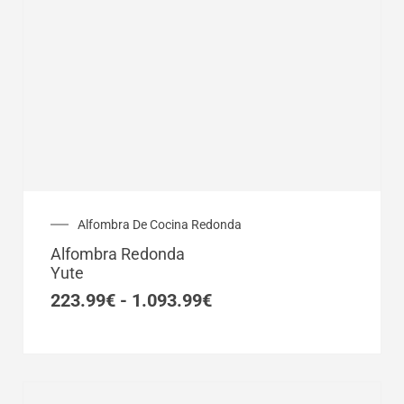
Rango
Alfombra De Cocina Redonda
de
Alfombra Redonda
precios:
Yute
desde
223.99€
223.99
€
-
1.093.99
€
hasta
1.093.99€