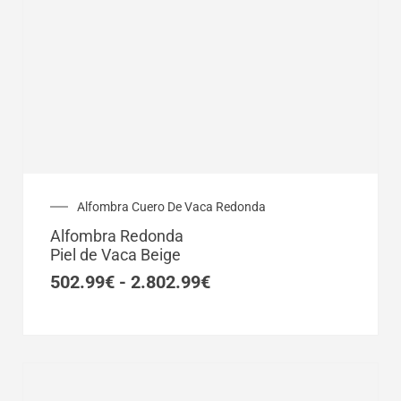
Rango
Alfombra Cuero De Vaca Redonda
de
Alfombra Redonda
precios:
Piel de Vaca Beige
desde
502.99€
502.99
€
-
2.802.99
€
hasta
2.802.99€