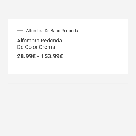
Rango
Alfombra De Baño Redonda
de
Alfombra Redonda
precios:
De Color Crema
desde
28.99€
28.99
€
-
153.99
€
hasta
153.99€