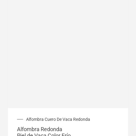
Rango
Alfombra Cuero De Vaca Redonda
de
Alfombra Redonda
precios:
Piel de Vaca Color Frío