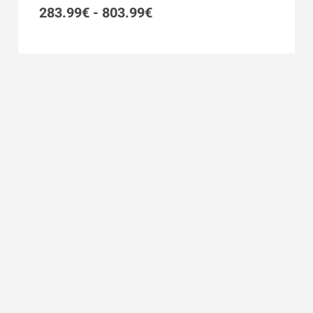
283.99€
283.99
€
-
803.99
€
hasta
803.99€