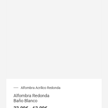
Rango
Alfombra Acrílico Redonda
de
Alfombra Redonda
precios:
Baño Blanco
desde
33.99€