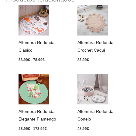
Rango
de
precios:
desde
33.99€
hasta
78.99€
Alfombra Redonda
Alfombra Redonda
Clásico
Crochet Caqui
33.99
€
-
78.99
€
83.99
€
Rango
de
precios:
desde
28.99€
hasta
173.99€
Alfombra Redonda
Alfombra Redonda
Elegante Flamengo
Conejo
28.99
€
-
173.99
€
48.99
€