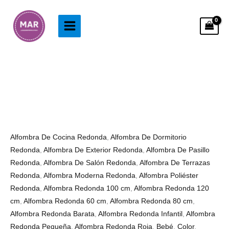
Ir
al
contenido
Alfombra
Rango
Redonda
de
Zorro
precios:
Bebé
desde
cantidad
33.99€
Alfombra De Cocina Redonda
,
Alfombra De Dormitorio
hasta
Redonda
,
Alfombra De Exterior Redonda
,
Alfombra De Pasillo
78.99€
Redonda
,
Alfombra De Salón Redonda
,
Alfombra De Terrazas
Redonda
,
Alfombra Moderna Redonda
,
Alfombra Poliéster
Redonda
,
Alfombra Redonda 100 cm
,
Alfombra Redonda 120
cm
,
Alfombra Redonda 60 cm
,
Alfombra Redonda 80 cm
,
Alfombra Redonda Barata
,
Alfombra Redonda Infantil
,
Alfombra
Redonda Pequeña
,
Alfombra Redonda Roja
,
Bebé
,
Color
,