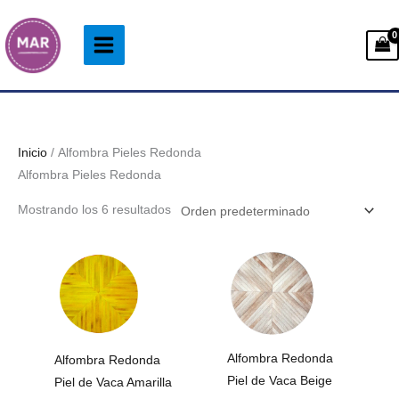
Ir
al
contenido
Inicio
/ Alfombra Pieles Redonda
Alfombra Pieles Redonda
Mostrando los 6 resultados
Rango
Rango
de
de
precios:
precios:
desde
desde
502.99€
502.99€
hasta
hasta
2.802.99€
2.802.99€
Alfombra Redonda
Alfombra Redonda
Piel de Vaca Beige
Piel de Vaca Amarilla