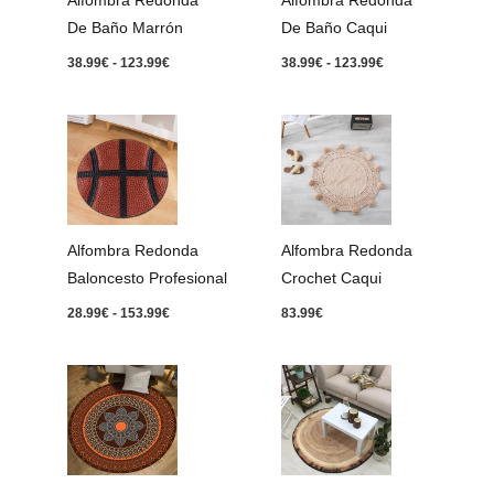
Alfombra Redonda
Alfombra Redonda
De Baño Marrón
De Baño Caqui
38.99
€
-
123.99
€
38.99
€
-
123.99
€
Rango
de
precios:
desde
28.99€
hasta
153.99€
Alfombra Redonda
Alfombra Redonda
Baloncesto Profesional
Crochet Caqui
28.99
€
-
153.99
€
83.99
€
Rango
Rango
de
de
precios:
precios:
desde
desde
38.99€
43.99€
hasta
hasta
123.99€
183.99€