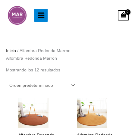
Ir
al
contenido
Inicio
/ Alfombra Redonda Marron
Alfombra Redonda Marron
Mostrando los 12 resultados
Rango
Rango
de
de
precios:
precios:
desde
desde
38.99€
38.99€
hasta
hasta
123.99€
123.99€