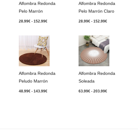
Alfombra Redonda
Alfombra Redonda
Pelo Marrón
Pelo Marrón Claro
28.99
€
-
152.99
€
28.99
€
-
152.99
€
Rango
Rango
de
de
precios:
precios:
desde
desde
48.99€
63.99€
hasta
hasta
143.99€
203.99€
Alfombra Redonda
Alfombra Redonda
Peludo Marrón
Soleada
48.99
€
-
143.99
€
63.99
€
-
203.99
€