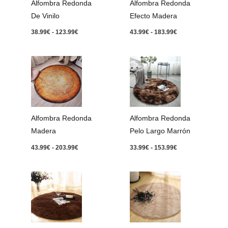
Alfombra Redonda
Alfombra Redonda
De Vinilo
Efecto Madera
38.99
€
-
123.99
€
43.99
€
-
183.99
€
Rango
Rango
de
de
precios:
precios:
desde
desde
43.99€
33.99€
hasta
hasta
203.99€
153.99€
Alfombra Redonda
Alfombra Redonda
Madera
Pelo Largo Marrón
43.99
€
-
203.99
€
33.99
€
-
153.99
€
Rango
Rango
de
de
precios:
precios:
desde
desde
28.99€
28.99€
hasta
hasta
152.99€
152.99€