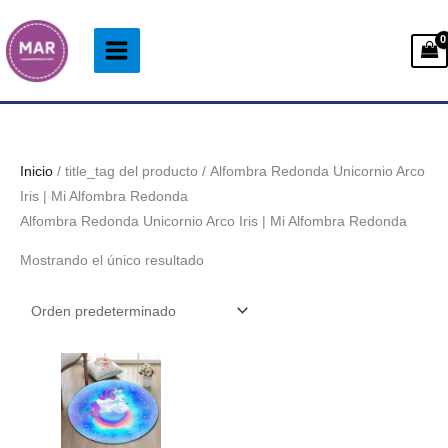
Ir
al
contenido
Inicio
/ title_tag del producto / Alfombra Redonda Unicornio Arco
Iris | Mi Alfombra Redonda
Alfombra Redonda Unicornio Arco Iris | Mi Alfombra Redonda
Mostrando el único resultado
Rango
de
precios:
desde
38.99€
hasta