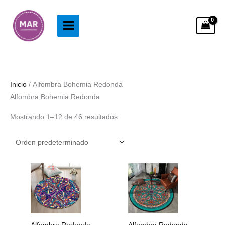
Ir
al
contenido
Inicio
/ Alfombra Bohemia Redonda
Alfombra Bohemia Redonda
Mostrando 1–12 de 46 resultados
Rango
Rango
de
de
precios:
precios:
desde
desde
38.99€
28.99€
hasta
hasta
83.99€
88.99€