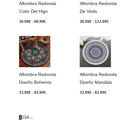
Alfombra Redonda
Alfombra Redonda
Color Del Higo
De Vinilo
38.99
€
-
98.99
€
38.99
€
-
123.99
€
Rango
Rango
de
de
precios:
precios:
desde
desde
33.99€
33.99€
hasta
hasta
83.99€
83.99€
Alfombra Redonda
Alfombra Redonda
Diseño Bohemio
Diseño Mandala
33.99
€
-
83.99
€
33.99
€
-
83.99
€
1
2
3
4
→