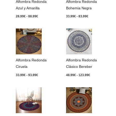
Alfombra Redonda
Alfombra Redonda
Azul y Amarilla
Bohemia Negra
28.99
€
-
88.99
€
33.99
€
-
83.99
€
Rango
Rango
de
de
precios:
precios:
desde
desde
33.99€
48.99€
hasta
hasta
93.99€
123.99€
Alfombra Redonda
Alfombra Redonda
Ciruela
Clásico Bereber
33.99
€
-
93.99
€
48.99
€
-
123.99
€
Rango
Rango
de
de
precios:
precios:
desde
desde
38.99€
38.99€
hasta
hasta
98.99€
123.99€