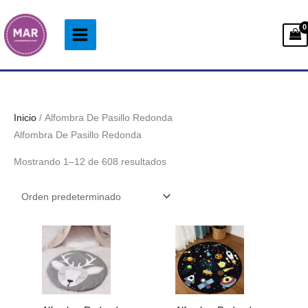
Ir
al
contenido
Inicio
/ Alfombra De Pasillo Redonda
Alfombra De Pasillo Redonda
Mostrando 1–12 de 608 resultados
Rango
de
precios:
desde
28.99€
hasta
128.99€