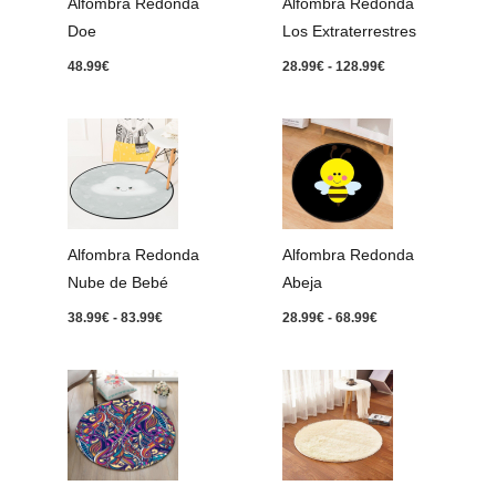
Alfombra Redonda
Alfombra Redonda
Doe
Los Extraterrestres
48.99
€
28.99
€
-
128.99
€
Rango
Rango
de
de
precios:
precios:
desde
desde
38.99€
28.99€
hasta
hasta
83.99€
68.99€
Alfombra Redonda
Alfombra Redonda
Nube de Bebé
Abeja
38.99
€
-
83.99
€
28.99
€
-
68.99
€
Rango
Rango
de
de
precios:
precios:
desde
desde
38.99€
28.99€
hasta
hasta
83.99€
153.99€