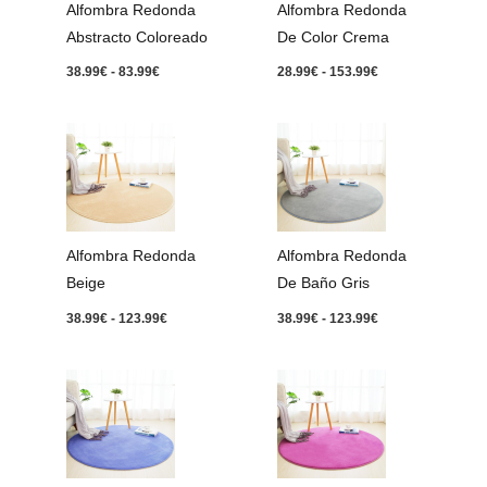
Alfombra Redonda
Alfombra Redonda
Abstracto Coloreado
De Color Crema
38.99
€
-
83.99
€
28.99
€
-
153.99
€
Rango
Rango
de
de
precios:
precios:
desde
desde
38.99€
38.99€
hasta
hasta
123.99€
123.99€
Alfombra Redonda
Alfombra Redonda
Beige
De Baño Gris
38.99
€
-
123.99
€
38.99
€
-
123.99
€
Rango
Rango
de
de
precios:
precios:
desde
desde
38.99€
38.99€
hasta
hasta
123.99€
123.99€