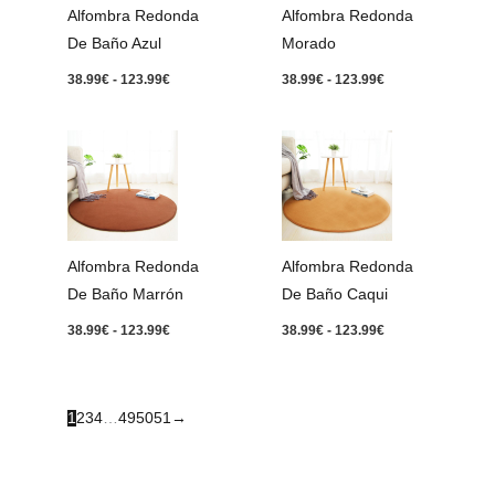
Alfombra Redonda
Alfombra Redonda
De Baño Azul
Morado
38.99
€
-
123.99
€
38.99
€
-
123.99
€
Rango
Rango
de
de
precios:
precios:
desde
desde
38.99€
38.99€
hasta
hasta
123.99€
123.99€
Alfombra Redonda
Alfombra Redonda
De Baño Marrón
De Baño Caqui
38.99
€
-
123.99
€
38.99
€
-
123.99
€
1
2
3
4
…
49
50
51
→