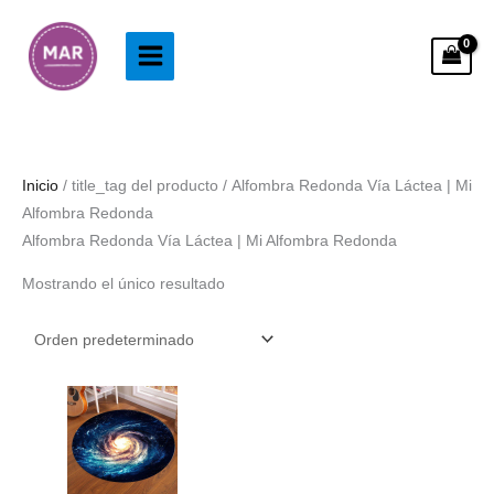
Ir
al
contenido
Inicio
/ title_tag del producto / Alfombra Redonda Vía Láctea | Mi
Alfombra Redonda
Alfombra Redonda Vía Láctea | Mi Alfombra Redonda
Mostrando el único resultado
Rango
de
precios:
desde
33.99€
hasta