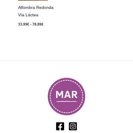
78.99€
Alfombra Redonda
Vía Láctea
33.99
€
-
78.99
€