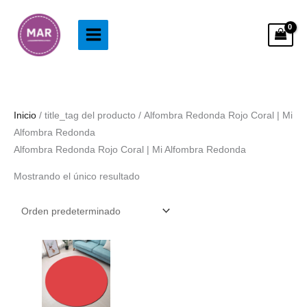
Ir
al
contenido
Inicio
/ title_tag del producto / Alfombra Redonda Rojo Coral | Mi
Alfombra Redonda
Alfombra Redonda Rojo Coral | Mi Alfombra Redonda
Mostrando el único resultado
Rango
de
precios:
desde
38.99€
hasta