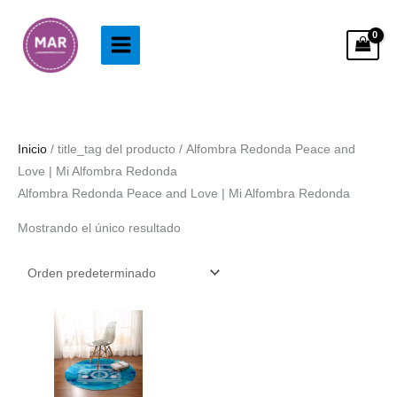
Ir
al
contenido
Inicio
/ title_tag del producto / Alfombra Redonda Peace and
Love | Mi Alfombra Redonda
Alfombra Redonda Peace and Love | Mi Alfombra Redonda
Mostrando el único resultado
Rango
de
precios:
desde
33.99€
hasta