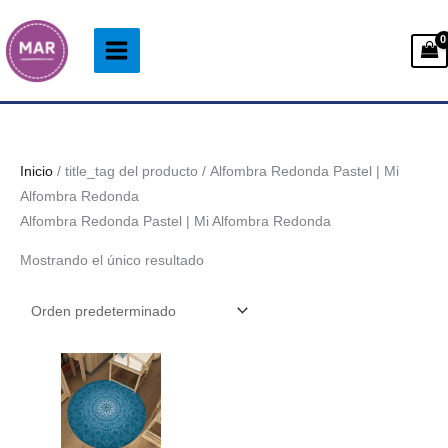
Ir
al
contenido
Inicio
/ title_tag del producto / Alfombra Redonda Pastel | Mi
Alfombra Redonda
Alfombra Redonda Pastel | Mi Alfombra Redonda
Mostrando el único resultado
Rango
de
precios:
desde
33.99€
hasta