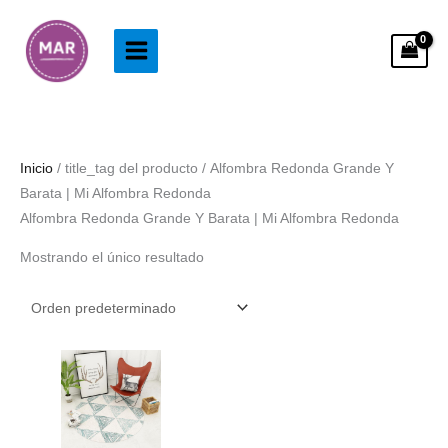
Ir
al
contenido
Inicio
/ title_tag del producto / Alfombra Redonda Grande Y
Barata | Mi Alfombra Redonda
Alfombra Redonda Grande Y Barata | Mi Alfombra Redonda
Mostrando el único resultado
Rango
de
precios:
desde
28.99€
hasta