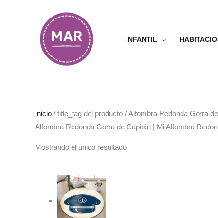
Ir
al
contenido
INFANTIL
HABITACIÓ
Inicio
/ title_tag del producto / Alfombra Redonda Gorra d
Alfombra Redonda Gorra de Capitán | Mi Alfombra Redo
Mostrando el único resultado
Rango
de
precios:
desde
38.99€