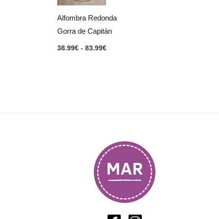
hasta
83.99€
Alfombra Redonda
Gorra de Capitán
38.99
€
-
83.99
€