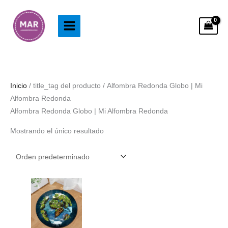
Ir
al
contenido
Inicio
/ title_tag del producto / Alfombra Redonda Globo | Mi
Alfombra Redonda
Alfombra Redonda Globo | Mi Alfombra Redonda
Mostrando el único resultado
Rango
de
precios:
desde
28.99€
hasta