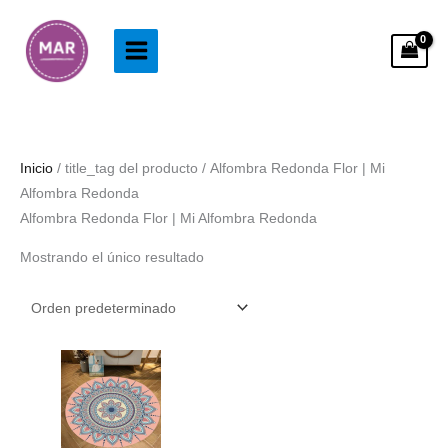
Ir
al
contenido
Inicio
/ title_tag del producto / Alfombra Redonda Flor | Mi
Alfombra Redonda
Alfombra Redonda Flor | Mi Alfombra Redonda
Mostrando el único resultado
Rango
de
precios:
desde
38.99€
hasta