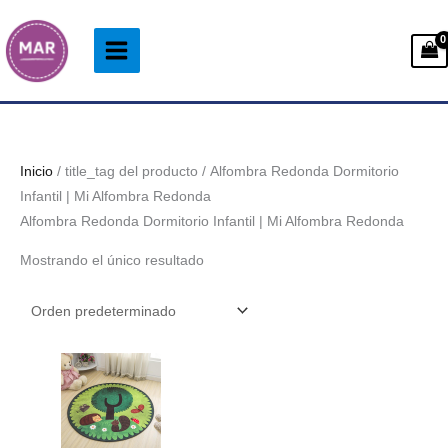
Ir
al
contenido
Inicio
/ title_tag del producto / Alfombra Redonda Dormitorio
Infantil | Mi Alfombra Redonda
Alfombra Redonda Dormitorio Infantil | Mi Alfombra Redonda
Mostrando el único resultado
Rango
de
precios:
desde
33.99€
hasta