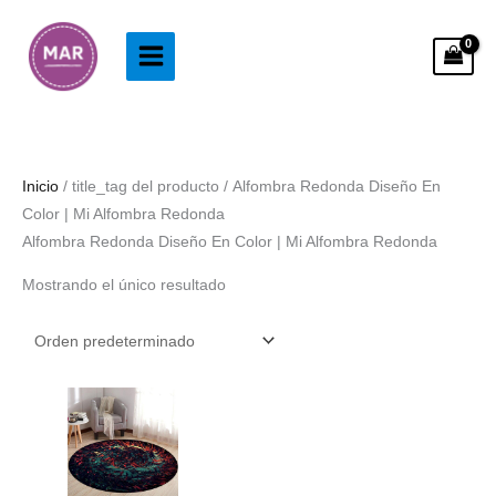
Ir
al
contenido
Inicio
/ title_tag del producto / Alfombra Redonda Diseño En
Color | Mi Alfombra Redonda
Alfombra Redonda Diseño En Color | Mi Alfombra Redonda
Mostrando el único resultado
Rango
de
precios:
desde
58.99€
hasta