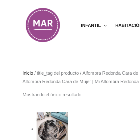
Ir
al
contenido
INFANTIL
HABITACIÓ
Inicio
/ title_tag del producto / Alfombra Redonda Cara d
Alfombra Redonda Cara de Mujer | Mi Alfombra Redonda
Mostrando el único resultado
Rango
de
precios:
desde
38.99€