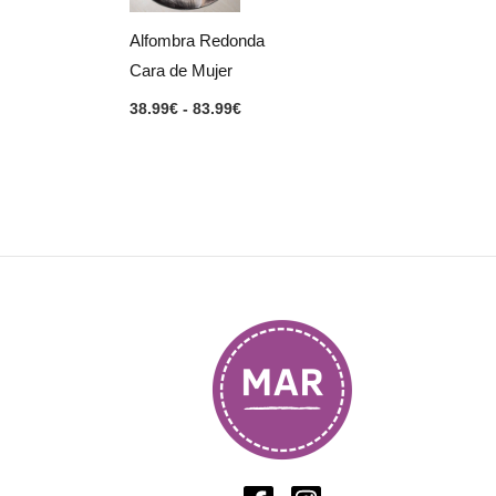
hasta
83.99€
Alfombra Redonda
Cara de Mujer
38.99
€
-
83.99
€