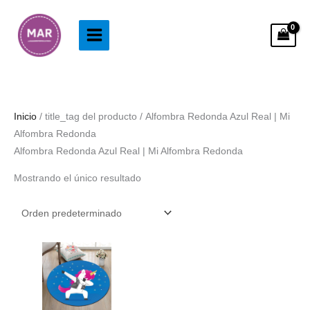
Ir
al
contenido
Inicio
/ title_tag del producto / Alfombra Redonda Azul Real | Mi
Alfombra Redonda
Alfombra Redonda Azul Real | Mi Alfombra Redonda
Mostrando el único resultado
Rango
de
precios:
desde
38.99€
hasta