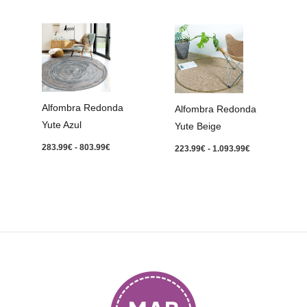
Rango
Rango
de
de
precios:
precios:
desde
desde
283.99€
223.99€
hasta
hasta
803.99€
1.093.99€
Alfombra Redonda
Alfombra Redonda
Yute Azul
Yute Beige
283.99
€
-
803.99
€
223.99
€
-
1.093.99
€