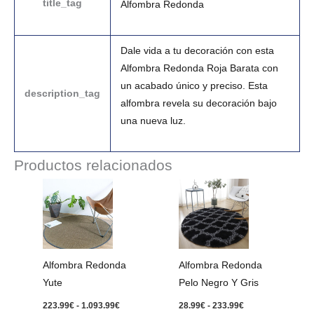
title_tag
Alfombra Redonda
Dale vida a tu decoración con esta
Alfombra Redonda Roja Barata con
un acabado único y preciso. Esta
description_tag
alfombra revela su decoración bajo
una nueva luz.
Productos relacionados
Rango
Rango
de
de
precios:
precios:
desde
desde
223.99€
28.99€
hasta
hasta
1.093.99€
233.99€
Alfombra Redonda
Alfombra Redonda
Yute
Pelo Negro Y Gris
223.99
€
-
1.093.99
€
28.99
€
-
233.99
€