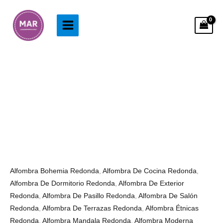
Ir
al
contenido
Alfombra
Rango
Redonda
de
Mandala
precios:
Rojo
desde
y
33.99€
Negro
hasta
cantidad
223.99€
Alfombra Bohemia Redonda
,
Alfombra De Cocina Redonda
,
Alfombra De Dormitorio Redonda
,
Alfombra De Exterior
Redonda
,
Alfombra De Pasillo Redonda
,
Alfombra De Salón
Redonda
,
Alfombra De Terrazas Redonda
,
Alfombra Étnicas
Redonda
,
Alfombra Mandala Redonda
,
Alfombra Moderna