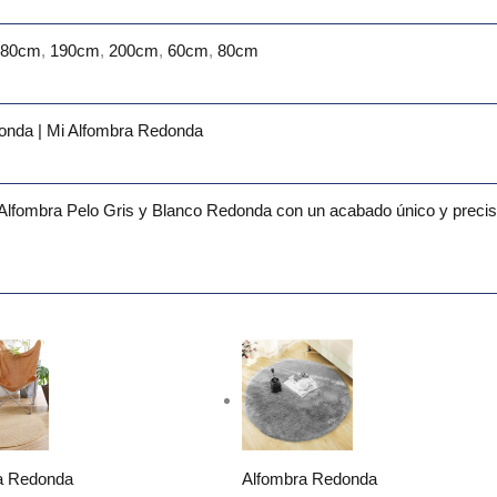
180cm
,
190cm
,
200cm
,
60cm
,
80cm
onda | Mi Alfombra Redonda
 Alfombra Pelo Gris y Blanco Redonda con un acabado único y precis
Rango
Rango
de
de
precios:
precios:
desde
desde
223.99€
28.99€
hasta
hasta
1.093.99€
152.99€
a Redonda
Alfombra Redonda