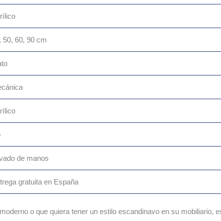
rílico
, 50, 60, 90 cm
ato
cánica
rílico
o
vado de manos
trega gratuita en España
 moderno o que quiera tener un estilo escandinavo en su mobiliario, 