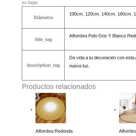
su lugar.
100cm
,
120cm
,
140cm
,
160cm
,
Diámetro
Alfombra Pelo Gris Y Blanco Red
title_tag
Da vida a tu decoración con esta
description_tag
nueva luz.
Productos relacionados
Rango
de
precios:
desde
63.99€
hasta
203.99€
Alfombra Redonda
Alfombr