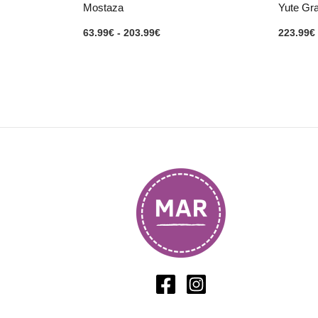
Mostaza
Yute Gr
63.99
€
-
203.99
€
223.99
€