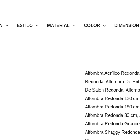
N
ESTILO
MATERIAL
COLOR
DIMENSIÓN
Alfombra
Rango
Alfombra Acrílico Redonda
Redonda
de
Redonda
,
Alfombra De En
Pelo
precios:
De Salón Redonda
,
Alfomb
Gris
desde
Alfombra Redonda 120 cm
Y
28.99€
Alfombra Redonda 180 cm
Blanco
hasta
Alfombra Redonda 80 cm
,
cantidad
233.99€
Alfombra Redonda Grande
Alfombra Shaggy Redonda