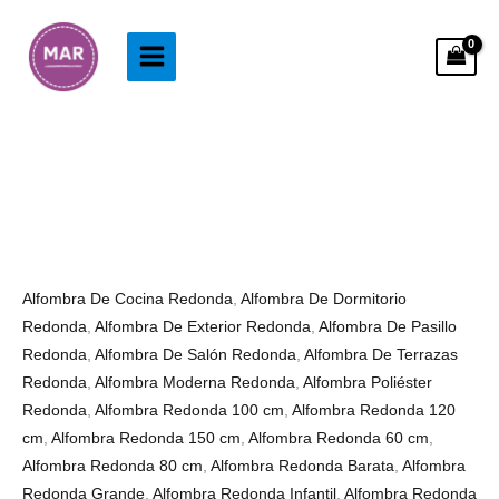
Ir
al
contenido
Alfombra
Rango
Redonda
de
Saturno
precios:
cantidad
desde
63.99€
Alfombra De Cocina Redonda
,
Alfombra De Dormitorio
hasta
Redonda
,
Alfombra De Exterior Redonda
,
Alfombra De Pasillo
203.99€
Redonda
,
Alfombra De Salón Redonda
,
Alfombra De Terrazas
Redonda
,
Alfombra Moderna Redonda
,
Alfombra Poliéster
Redonda
,
Alfombra Redonda 100 cm
,
Alfombra Redonda 120
cm
,
Alfombra Redonda 150 cm
,
Alfombra Redonda 60 cm
,
Alfombra Redonda 80 cm
,
Alfombra Redonda Barata
,
Alfombra
Redonda Grande
,
Alfombra Redonda Infantil
,
Alfombra Redonda