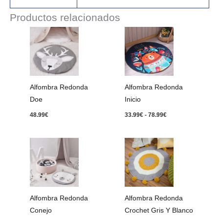
Productos relacionados
Rango
de
precios:
desde
33.99€
hasta
78.99€
Alfombra Redonda
Alfombra Redonda
Doe
Inicio
48.99
€
33.99
€
-
78.99
€
Alfombra Redonda
Alfombra Redonda
Conejo
Crochet Gris Y Blanco