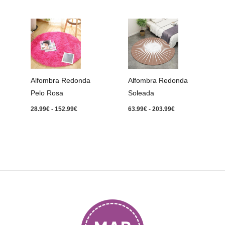
Rango
Rango
de
de
precios:
precios:
desde
desde
28.99€
63.99€
hasta
hasta
152.99€
203.99€
Alfombra Redonda
Alfombra Redonda
Pelo Rosa
Soleada
28.99
€
-
152.99
€
63.99
€
-
203.99
€