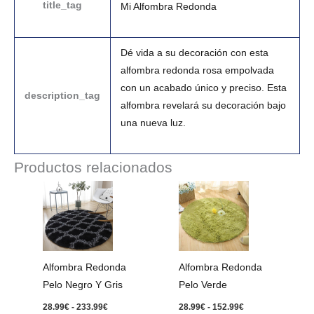
title_tag
Mi Alfombra Redonda
Dé vida a su decoración con esta
alfombra redonda rosa empolvada
con un acabado único y preciso. Esta
description_tag
alfombra revelará su decoración bajo
una nueva luz.
Productos relacionados
Rango
Rango
de
de
precios:
precios:
desde
desde
28.99€
28.99€
hasta
hasta
233.99€
152.99€
Alfombra Redonda
Alfombra Redonda
Pelo Negro Y Gris
Pelo Verde
28.99
€
-
233.99
€
28.99
€
-
152.99
€