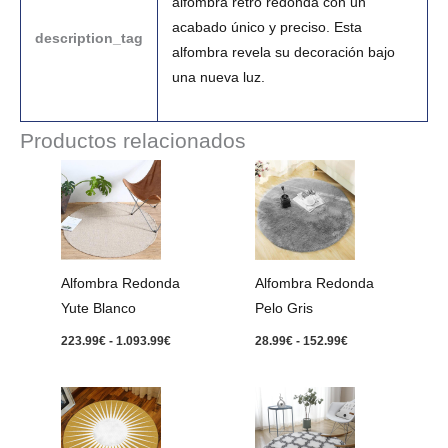
alfombra retro redonda con un
acabado único y preciso. Esta
description_tag
alfombra revela su decoración bajo
una nueva luz.
Productos relacionados
Rango
Rango
de
de
precios:
precios:
desde
desde
223.99€
28.99€
hasta
hasta
1.093.99€
152.99€
Alfombra Redonda
Alfombra Redonda
Pelo Gris
Yute Blanco
28.99
€
-
152.99
€
223.99
€
-
1.093.99
€
Rango
Rango
de
de
precios:
precios:
desde
desde