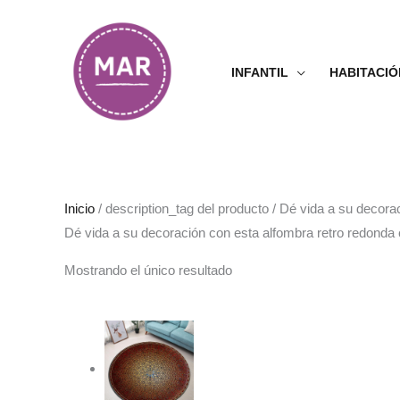
Ir
al
contenido
INFANTIL
HABITACIÓ
Inicio
/ description_tag del producto / Dé vida a su decor
Dé vida a su decoración con esta alfombra retro redonda 
Mostrando el único resultado
Rango
de
precios:
desde
38.99€