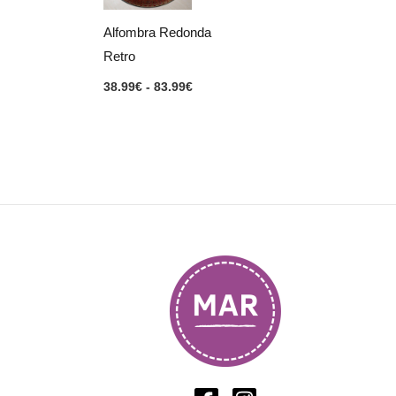
hasta
83.99€
Alfombra Redonda
Retro
38.99
€
-
83.99
€