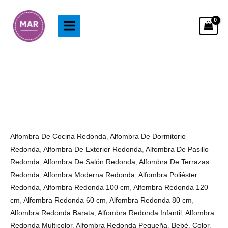
Ir
al
contenido
Alfombra
Rango
Redonda
de
Niño
precios:
de
desde
Londres
38.99€
Alfombra De Cocina Redonda
,
Alfombra De Dormitorio
cantidad
hasta
Redonda
,
Alfombra De Exterior Redonda
,
Alfombra De Pasillo
103.99€
Redonda
,
Alfombra De Salón Redonda
,
Alfombra De Terrazas
Redonda
,
Alfombra Moderna Redonda
,
Alfombra Poliéster
Redonda
,
Alfombra Redonda 100 cm
,
Alfombra Redonda 120
cm
,
Alfombra Redonda 60 cm
,
Alfombra Redonda 80 cm
,
Alfombra Redonda Barata
,
Alfombra Redonda Infantil
,
Alfombra
Redonda Multicolor
,
Alfombra Redonda Pequeña
,
Bebé
,
Color
,