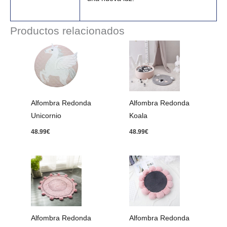
Productos relacionados
Alfombra Redonda
Alfombra Redonda
Unicornio
Koala
48.99
€
48.99
€
Rango
de
precios:
desde
33.99€
hasta
83.99€
Alfombra Redonda
Alfombra Redonda