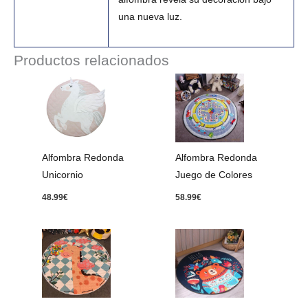
una nueva luz.
Productos relacionados
Alfombra Redonda
Alfombra Redonda
Unicornio
Juego de Colores
48.99
€
58.99
€
Rango
de
precios:
desde
33.99€
hasta
78.99€