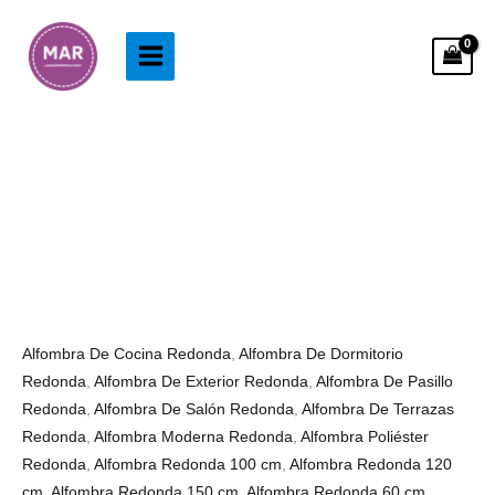
Ir
al
contenido
Alfombra
Rango
Redonda
de
Macaron
precios:
cantidad
desde
38.99€
hasta
98.99€
Alfombra De Cocina Redonda
,
Alfombra De Dormitorio
Redonda
,
Alfombra De Exterior Redonda
,
Alfombra De Pasillo
Redonda
,
Alfombra De Salón Redonda
,
Alfombra De Terrazas
Redonda
,
Alfombra Moderna Redonda
,
Alfombra Poliéster
Redonda
,
Alfombra Redonda 100 cm
,
Alfombra Redonda 120
cm
,
Alfombra Redonda 150 cm
,
Alfombra Redonda 60 cm
,