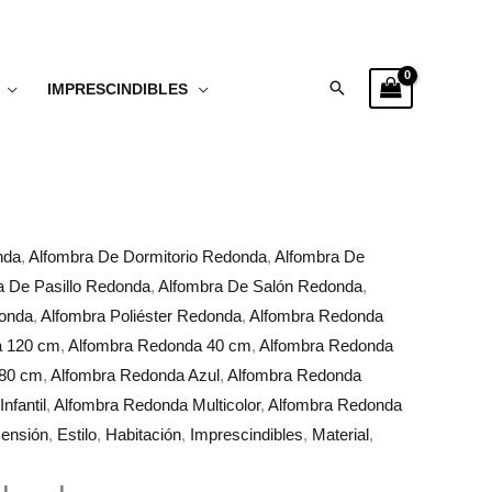
Buscar
IMPRESCINDIBLES
nda
,
Alfombra De Dormitorio Redonda
,
Alfombra De
a De Pasillo Redonda
,
Alfombra De Salón Redonda
,
donda
,
Alfombra Poliéster Redonda
,
Alfombra Redonda
a 120 cm
,
Alfombra Redonda 40 cm
,
Alfombra Redonda
 80 cm
,
Alfombra Redonda Azul
,
Alfombra Redonda
nfantil
,
Alfombra Redonda Multicolor
,
Alfombra Redonda
ensión
,
Estilo
,
Habitación
,
Imprescindibles
,
Material
,