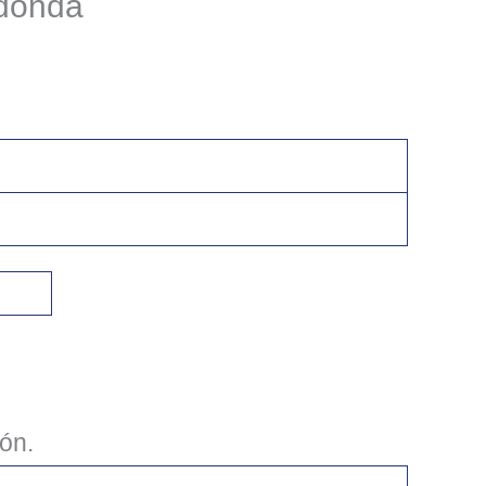
donda
ón.