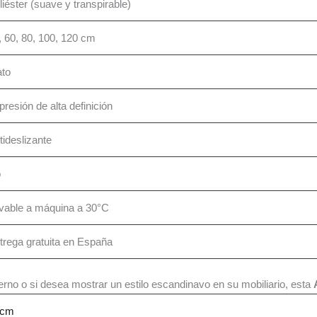
liéster (suave y transpirable)
, 60, 80, 100, 120 cm
ato
presión de alta definición
tideslizante
o
vable a máquina a 30°C
trega gratuita en España
derno o si desea mostrar un estilo escandinavo en su mobiliario, esta
0cm