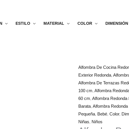
N
ESTILO
MATERIAL
COLOR
DIMENSIÓN
Alfombra
Rango
Alfombra De Cocina Redo
Redonda
de
Exterior Redonda
,
Alfombr
Globo
precios:
Alfombra De Terrazas Re
cantidad
desde
100 cm
,
Alfombra Redond
28.99€
60 cm
,
Alfombra Redonda
hasta
Barata
,
Alfombra Redonda I
73.99€
Pequeña
,
Bebé
,
Color
,
Dim
Niñas
,
Niños