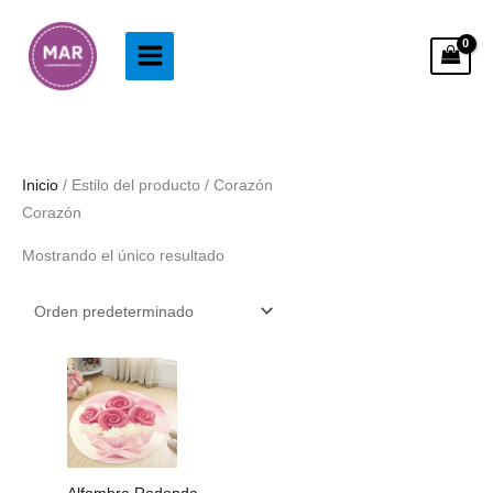
Ir
al
contenido
Inicio
/ Estilo del producto / Corazón
Corazón
Mostrando el único resultado
Rango
de
precios:
desde
33.99€
hasta
113.99€