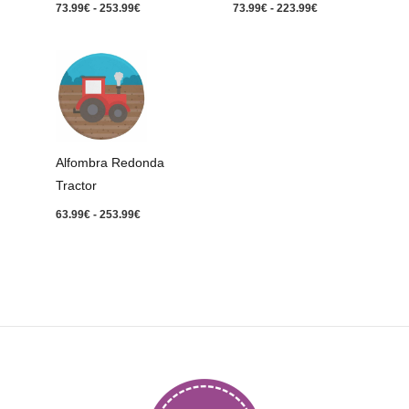
73.99
€
-
253.99
€
73.99
€
-
223.99
€
Rango
de
precios:
desde
63.99€
hasta
253.99€
Alfombra Redonda
Tractor
63.99
€
-
253.99
€