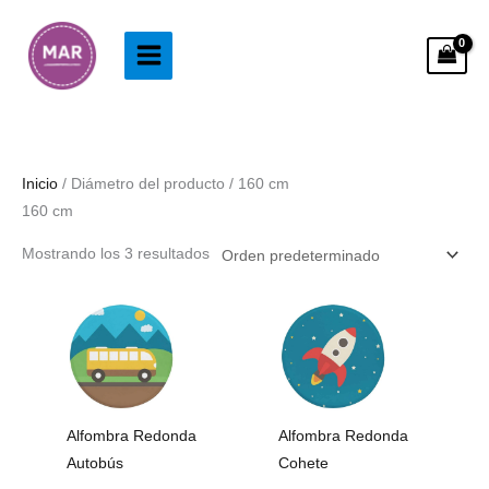
Ir
al
contenido
Inicio
/ Diámetro del producto / 160 cm
160 cm
Mostrando los 3 resultados
Rango
Rango
de
de
precios:
precios:
desde
desde
73.99€
73.99€
hasta
hasta
253.99€
223.99€
Alfombra Redonda
Alfombra Redonda
Autobús
Cohete