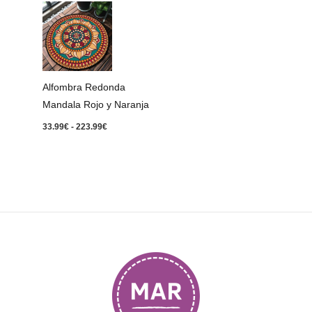
Rango
de
precios:
desde
33.99€
hasta
223.99€
Alfombra Redonda
Mandala Rojo y Naranja
33.99
€
-
223.99
€