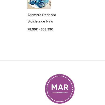
78.99€
hasta
303.99€
Alfombra Redonda
Bicicleta de Niño
78.99
€
-
303.99
€