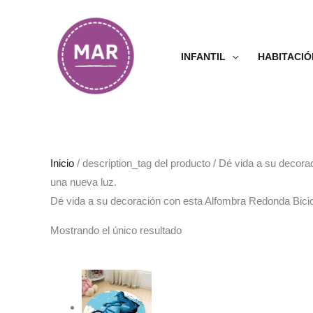
Ir
al
contenido
INFANTIL
HABITACIÓ
Inicio
/ description_tag del producto / Dé vida a su decor
una nueva luz.
Dé vida a su decoración con esta Alfombra Redonda Bicic
Mostrando el único resultado
Rango
de
precios:
desde