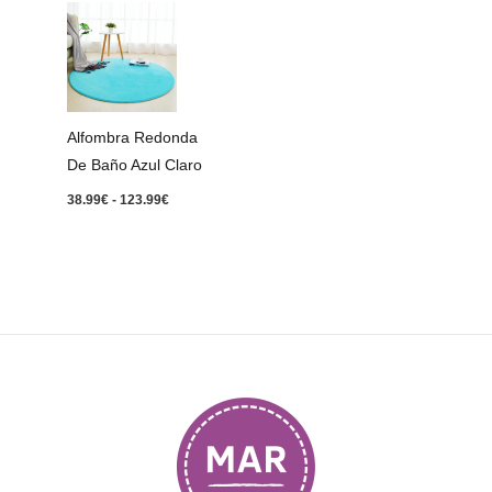
Rango
de
precios:
desde
38.99€
hasta
123.99€
Alfombra Redonda
De Baño Azul Claro
38.99
€
-
123.99
€