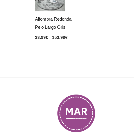
33.99€
hasta
153.99€
Alfombra Redonda
Pelo Largo Gris
33.99
€
-
153.99
€