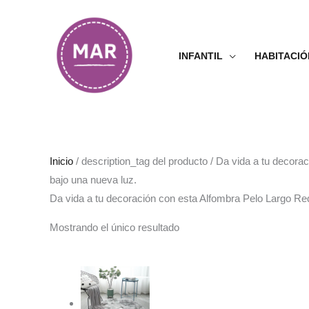
Ir
al
contenido
INFANTIL
HABITACIÓ
Inicio
/ description_tag del producto / Da vida a tu decor
bajo una nueva luz.
Da vida a tu decoración con esta Alfombra Pelo Largo Re
Mostrando el único resultado
Rango
de
precios:
desde