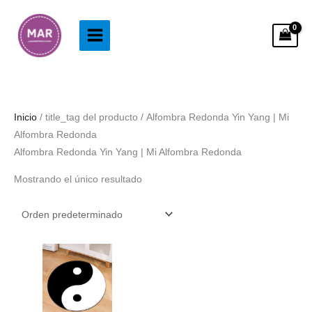
Ir
al
contenido
Inicio
/ title_tag del producto / Alfombra Redonda Yin Yang | Mi
Alfombra Redonda
Alfombra Redonda Yin Yang | Mi Alfombra Redonda
Mostrando el único resultado
Rango
de
precios:
desde
43.99€
hasta