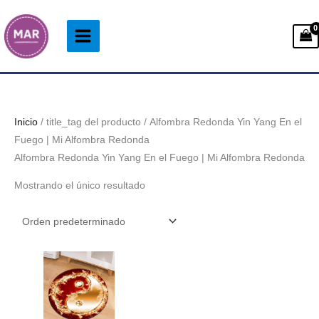
Ir
al
contenido
Inicio
/ title_tag del producto / Alfombra Redonda Yin Yang En el
Fuego | Mi Alfombra Redonda
Alfombra Redonda Yin Yang En el Fuego | Mi Alfombra Redonda
Mostrando el único resultado
Rango
de
precios:
desde
33.99€
hasta