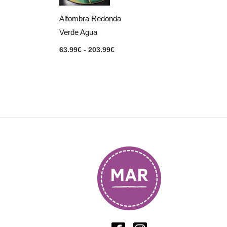
hasta
203.99€
Alfombra Redonda
Verde Agua
63.99
€
-
203.99
€