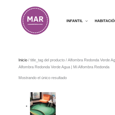
Ir
al
contenido
INFANTIL
HABITACIÓ
Inicio
/ title_tag del producto / Alfombra Redonda Verde 
Alfombra Redonda Verde Agua | Mi Alfombra Redonda
Mostrando el único resultado
Rango
de
precios:
desde
63.99€