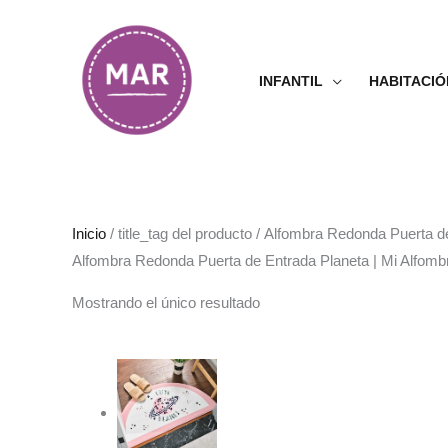
Ir
al
contenido
INFANTIL
HABITACIÓ
Inicio
/ title_tag del producto / Alfombra Redonda Puerta 
Alfombra Redonda Puerta de Entrada Planeta | Mi Alfom
Mostrando el único resultado
Rango
de
precios:
desde
33.99€