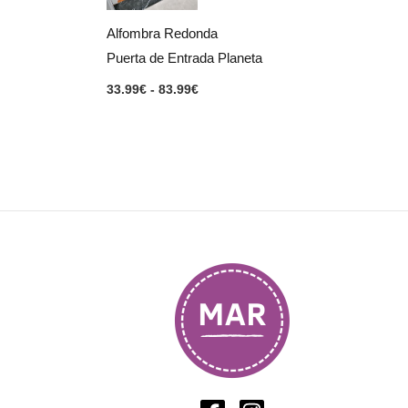
hasta
83.99€
Alfombra Redonda
Puerta de Entrada Planeta
33.99
€
-
83.99
€