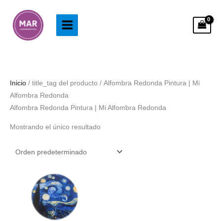
Ir
al
contenido
Inicio
/ title_tag del producto / Alfombra Redonda Pintura | Mi
Alfombra Redonda
Alfombra Redonda Pintura | Mi Alfombra Redonda
Mostrando el único resultado
Rango
de
precios:
desde
63.99€
hasta