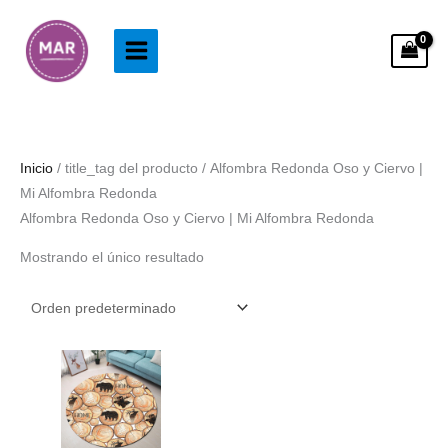
Ir
al
contenido
Inicio
/ title_tag del producto / Alfombra Redonda Oso y Ciervo |
Mi Alfombra Redonda
Alfombra Redonda Oso y Ciervo | Mi Alfombra Redonda
Mostrando el único resultado
Rango
de
precios:
desde
38.99€
hasta