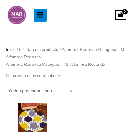
Ir
al
contenido
Inicio
/ title_tag del producto / Alfombra Redonda Octogonal | Mi
Alfombra Redonda
Alfombra Redonda Octogonal | Mi Alfombra Redonda
Mostrando el único resultado
Rango
de
precios:
desde
28.99€
hasta