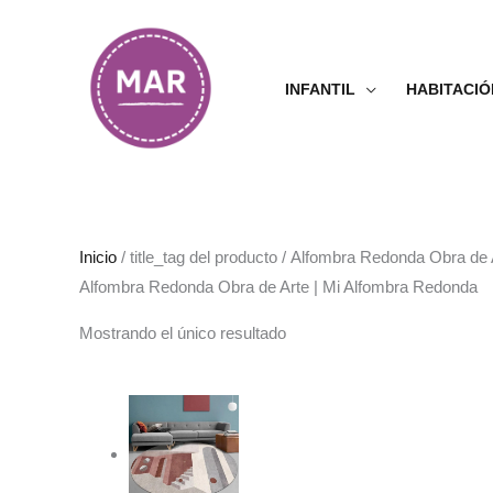
Ir
al
contenido
INFANTIL
HABITACIÓ
Inicio
/ title_tag del producto / Alfombra Redonda Obra de
Alfombra Redonda Obra de Arte | Mi Alfombra Redonda
Mostrando el único resultado
Rango
de
precios:
desde
68.99€