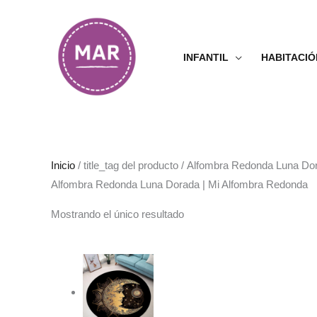
Ir
al
contenido
INFANTIL
HABITACIÓ
Inicio
/ title_tag del producto / Alfombra Redonda Luna D
Alfombra Redonda Luna Dorada | Mi Alfombra Redonda
Mostrando el único resultado
Rango
de
precios:
desde
38.99€