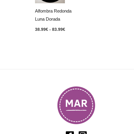
hasta
83.99€
Alfombra Redonda
Luna Dorada
38.99
€
-
83.99
€