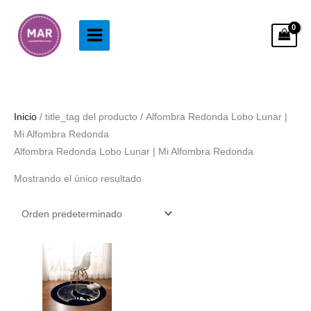
Ir
al
contenido
Inicio
/ title_tag del producto / Alfombra Redonda Lobo Lunar |
Mi Alfombra Redonda
Alfombra Redonda Lobo Lunar | Mi Alfombra Redonda
Mostrando el único resultado
Rango
de
precios:
desde
33.99€
hasta