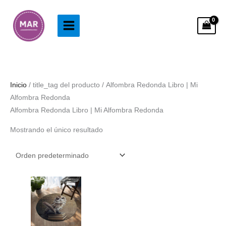
Ir
al
contenido
Inicio
/ title_tag del producto / Alfombra Redonda Libro | Mi
Alfombra Redonda
Alfombra Redonda Libro | Mi Alfombra Redonda
Mostrando el único resultado
Rango
de
precios:
desde
33.99€
hasta