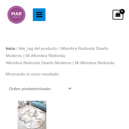
Ir
al
contenido
Inicio
/ title_tag del producto / Alfombra Redonda Diseño
Moderno | Mi Alfombra Redonda
Alfombra Redonda Diseño Moderno | Mi Alfombra Redonda
Mostrando el único resultado
Rango
de
precios:
desde
38.99€
hasta