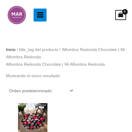
Ir
al
contenido
Inicio
/ title_tag del producto / Alfombra Redonda Chocolate | Mi
Alfombra Redonda
Alfombra Redonda Chocolate | Mi Alfombra Redonda
Mostrando el único resultado
Rango
de
precios:
desde
38.99€
hasta