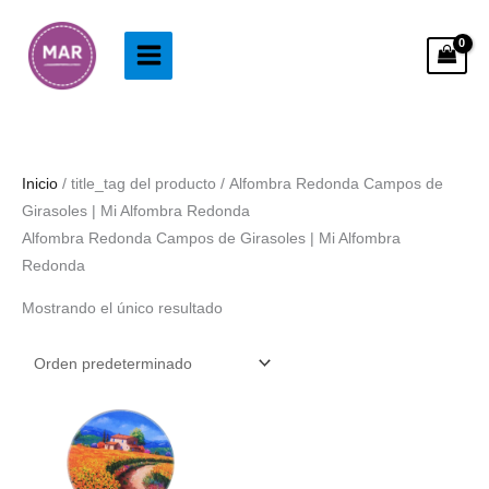
Ir
al
contenido
Inicio
/ title_tag del producto / Alfombra Redonda Campos de
Girasoles | Mi Alfombra Redonda
Alfombra Redonda Campos de Girasoles | Mi Alfombra
Redonda
Mostrando el único resultado
Rango
de
precios:
desde
43.99€